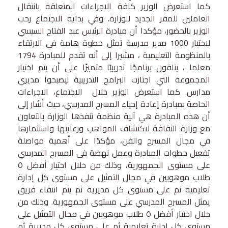
كما استعرض الوزير كافة الاجراءات المتعلقة بانتقال
العاملين للمقر الجديد للوزارة. وفي بداية الاجتماع رحب
الوزير بالحضور، مؤكدا أن مبادرة الرئيس عبد الفتاح السيسي
لاختيار 1000 مدير مدرسة تمثل خطوة هامة في الارتقاء
بالمنظومة التعليمية ، مشيرا إلى أنه تقدم للمبادرة 1794
معلما ، يتلقون برنامجًا تدريبيًا متميزًا على أن يتم اختيار
المجموعة التي اجتازت البرامج التدريبية ليصبحوا مديري
مدارس. كما استعرض الوزير خلال الاجتماع، الاجراءات
الخاصة بمبادرة إعادة إحياء المسرح المدرسي، حيث أشار إلى
أن هذه المبادرة هي آلية منظمة تنفذها الوزارة بالتعاون
مع وزارة الثقافة لاكتشاف المواهب ورعايتها واستثمارها
في مجال المسرح والفن، مؤكدًا على أهمية مواصلة
تفعيل خطوات المبادرة وعمل نهضة فى المسرح المدرسي
على مستوى الجمهورية، وذلك من خلال اختيار أفضل ٥
طلاب موهوبين في مجال التمثيل على مستوى كل إدارة
تعليمية ثم على مستوى كل مديرية ثم يتم انتقاء فريق
يمثل المسرح المدرسي على مستوى الجمهورية. وذلك من
خلال اختيار أفضل ٥ طلاب موهوبين في مجال التمثيل على
مستوى كل إدارة تعليمية ثم على مستوى كل مديرية ثم