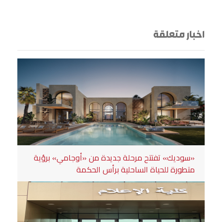
اخبار متعلقة
«سوديك» تفتتح مرحلة جديدة من «أوجامي» برؤية
متطورة للحياة الساحلية برأس الحكمة