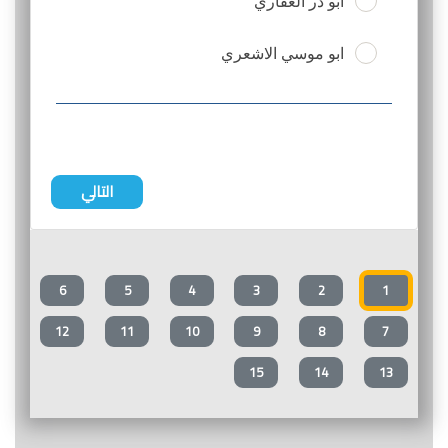
ابو ذر الغفاري
ابو موسي الاشعري
التالي
6
5
4
3
2
1
12
11
10
9
8
7
15
14
13